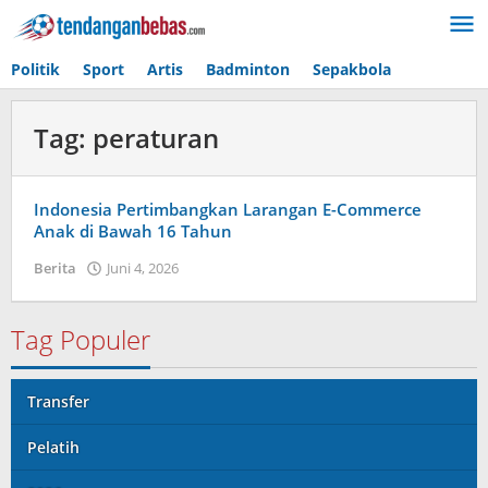
Lewati
ke
konten
Politik
Sport
Artis
Badminton
Sepakbola
Tag:
peraturan
Indonesia Pertimbangkan Larangan E-Commerce
Anak di Bawah 16 Tahun
Berita
Juni 4, 2026
oleh
Caling
Innis
Tag Populer
Transfer
Pelatih