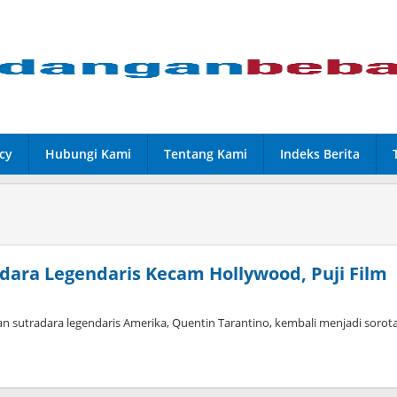
cy
Hubungi Kami
Tentang Kami
Indeks Berita
adara Legendaris Kecam Hollywood, Puji Film
n sutradara legendaris Amerika, Quentin Tarantino, kembali menjadi sorot