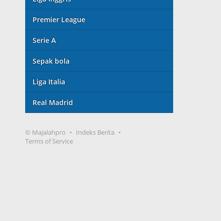
Premier League
Serie A
Sepak bola
Liga Italia
Real Madrid
© Majalahpro
Indeks Berita
Terms of Service