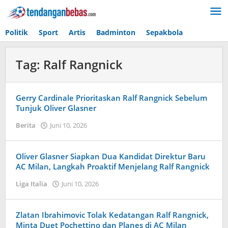
Lewati
ke
konten
Politik
Sport
Artis
Badminton
Sepakbola
Tag:
Ralf Rangnick
Gerry Cardinale Prioritaskan Ralf Rangnick Sebelum
Tunjuk Oliver Glasner
Berita
Juni 10, 2026
oleh
Maldini
Nazwir
Oliver Glasner Siapkan Dua Kandidat Direktur Baru
AC Milan, Langkah Proaktif Menjelang Ralf Rangnick
Liga Italia
Juni 10, 2026
oleh
Caling
Innis
Zlatan Ibrahimovic Tolak Kedatangan Ralf Rangnick,
Minta Duet Pochettino dan Planes di AC Milan