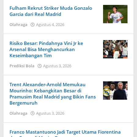
Tampanatu
Tampanatu
Fulham Rekrut Striker Muda Gonzalo
Garcia dari Real Madrid
Olahraga
Agustus 4, 2026
oleh
Tiban
Tampanatu
Tampanatu
Risiko Besar: Pindahnya Vini Jr ke
Arsenal Bisa Menghancurkan
Keseimbangan Tim
Prediksi Bola
Agustus 3, 2026
oleh
Caling
Innis
Trent Alexander‑Arnold Memukau
Mourinho: Kebangkitan Besar di
Pramusim Real Madrid yang Bikin Fans
Bergemuruh
Olahraga
Agustus 3, 2026
oleh
Tiban
Tampanatu
Tampanatu
Franco Mastantuono Jadi Target Utama Fiorentina