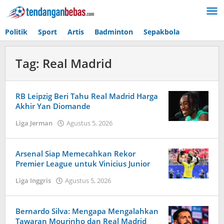
Lewati
ke
konten
Politik
Sport
Artis
Badminton
Sepakbola
Tag:
Real Madrid
RB Leipzig Beri Tahu Real Madrid Harga
Akhir Yan Diomande
Liga Jerman
Agustus 5, 2026
oleh
Kolbe
Lenard
Arsenal Siap Memecahkan Rekor
Premier League untuk Vinicius Junior
Liga Inggris
Agustus 5, 2026
oleh
Kolbe
Lenard
Bernardo Silva: Mengapa Mengalahkan
Tawaran Mourinho dan Real Madrid