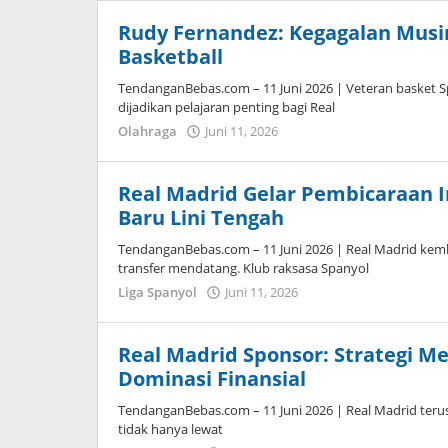
Tampanatu
Tampanatu
Rudy Fernandez: Kegagalan Musim
Basketball
TendanganBebas.com – 11 Juni 2026 | Veteran basket
dijadikan pelajaran penting bagi Real
Olahraga
Juni 11, 2026
oleh
Maldini
Nazwir
Real Madrid Gelar Pembicaraan I
Baru Lini Tengah
TendanganBebas.com – 11 Juni 2026 | Real Madrid kem
transfer mendatang. Klub raksasa Spanyol
Liga Spanyol
Juni 11, 2026
oleh
Caling
Innis
Real Madrid Sponsor: Strategi
Dominasi Finansial
TendanganBebas.com – 11 Juni 2026 | Real Madrid terus
tidak hanya lewat