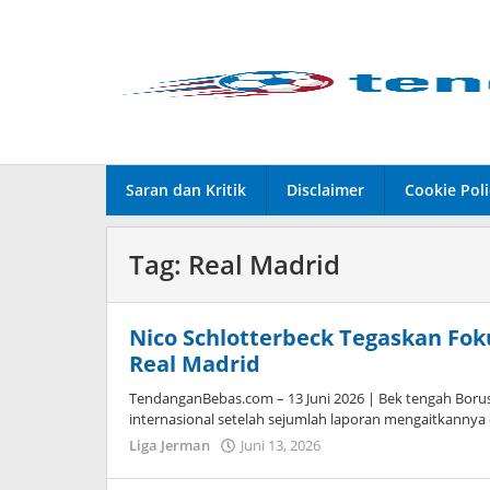
Lewati
ke
konten
Saran dan Kritik
Disclaimer
Cookie Poli
Tag:
Real Madrid
Nico Schlotterbeck Tegaskan Fok
Real Madrid
TendanganBebas.com – 13 Juni 2026 | Bek tengah Borus
internasional setelah sejumlah laporan mengaitkannya
Liga Jerman
Juni 13, 2026
oleh
Tiban
Tampanatu