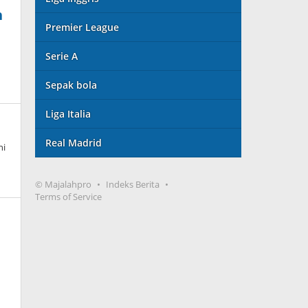
n
Premier League
Serie A
Sepak bola
Liga Italia
Real Madrid
ni
© Majalahpro
Indeks Berita
Terms of Service