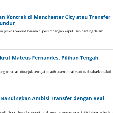
an Kontrak di Manchester City atau Transfer
Mundur
ia, Josko Gvardiol, berada di persimpangan keputusan penting dalam
krut Mateus Fernandes, Pilihan Tengah
g baru saja ditunjuk sebagai pelatih utama Real Madrid, dikabarkan aktif
n, Bandingkan Ambisi Transfer dengan Real
dello Sport, Ivan Zazzaroni, tidak segan menyuarakan kritik tajam terhadap