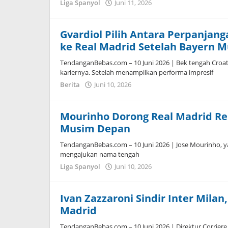
Liga Spanyol
Juni 11, 2026
oleh
Kolbe
Lenard
Gvardiol Pilih Antara Perpanjang
ke Real Madrid Setelah Bayern 
TendanganBebas.com – 10 Juni 2026 | Bek tengah Croat
kariernya. Setelah menampilkan performa impresif
Berita
Juni 10, 2026
oleh
Caling
Innis
Mourinho Dorong Real Madrid Re
Musim Depan
TendanganBebas.com – 10 Juni 2026 | Jose Mourinho, yan
mengajukan nama tengah
Liga Spanyol
Juni 10, 2026
oleh
Kolbe
Lenard
Ivan Zazzaroni Sindir Inter Mila
Madrid
TendanganBebas.com – 10 Juni 2026 | Direktur Corriere 