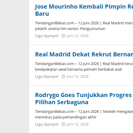
Tampanatu
Jose Mourinho Kembali Pimpin 
Baru
TendanganBebas.com – 12 Juni 2026 | Real Madrid me
pelatih utama tim senior. Pengumuman
Liga Spanyol
Juni 12, 2026
oleh
Caling
Innis
Real Madrid Dekat Rekrut Bernar
TendanganBebas.com – 12 Juni 2026 | Real Madrid te
kesepakatan awal bersama pemain berbakat asal
Liga Spanyol
Juni 12, 2026
oleh
Maldini
Nazwir
Rodrygo Goes Tunjukkan Progres
Pilihan Serbaguna
TendanganBebas.com – 12 Juni 2026 | Setelah mengalam
meniskus pada pertandingan akhir
Liga Spanyol
Juni 12, 2026
oleh
Tiban