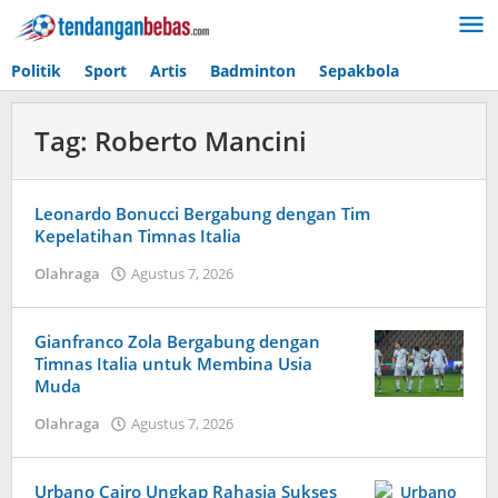
Lewati
ke
konten
Politik
Sport
Artis
Badminton
Sepakbola
Tag:
Roberto Mancini
Leonardo Bonucci Bergabung dengan Tim
Kepelatihan Timnas Italia
Olahraga
Agustus 7, 2026
oleh
Tiban
Tampanatu
Tampanatu
Gianfranco Zola Bergabung dengan
Timnas Italia untuk Membina Usia
Muda
Olahraga
Agustus 7, 2026
oleh
Caling
Innis
Urbano Cairo Ungkap Rahasia Sukses