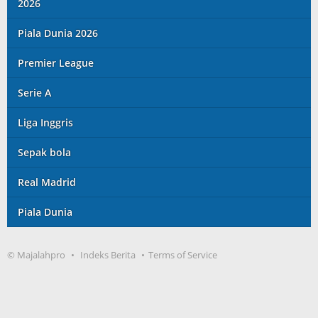
2026
Piala Dunia 2026
Premier League
Serie A
Liga Inggris
Sepak bola
Real Madrid
Piala Dunia
© Majalahpro
Indeks Berita
Terms of Service