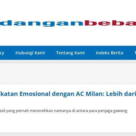
cy
Hubungi Kami
Tentang Kami
Indeks Berita
katan Emosional dengan AC Milan: Lebih dar
rasil yang pernah menorehkan namanya di antara para penjaga gawang