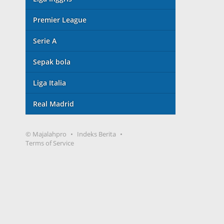
Premier League
Serie A
Sepak bola
Liga Italia
Real Madrid
© Majalahpro
Indeks Berita
Terms of Service