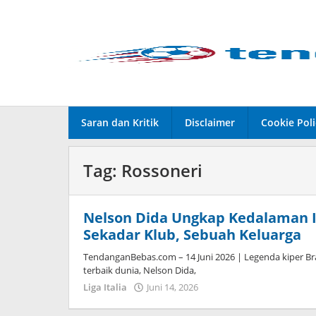
Lewati
ke
konten
Saran dan Kritik
Disclaimer
Cookie Poli
Tag:
Rossoneri
Nelson Dida Ungkap Kedalaman I
Sekadar Klub, Sebuah Keluarga
TendanganBebas.com – 14 Juni 2026 | Legenda kiper B
terbaik dunia, Nelson Dida,
Liga Italia
Juni 14, 2026
oleh
Caling
Innis