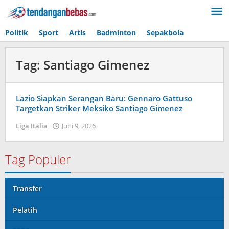
Lewati
ke
konten
Politik
Sport
Artis
Badminton
Sepakbola
Tag:
Santiago Gimenez
Lazio Siapkan Serangan Baru: Gennaro Gattuso
Targetkan Striker Meksiko Santiago Gimenez
Liga Italia
Juni 9, 2026
oleh
Maldini
Nazwir
Tag Populer
Transfer
Pelatih