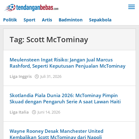
Lewati
ke
konten
Politik
Sport
Artis
Badminton
Sepakbola
Tag:
Scott McTominay
Meulensteen Ingat Risiko: Jangan Jual Marcus
Rashford, Seperti Keputusan Penjualan McTominay
Liga Inggris
Juli 31, 2026
oleh
Maldini
Nazwir
Skotlandia Piala Dunia 2026: McTominay Pimpin
Skuad dengan Pengaruh Serie A saat Lawan Haiti
Liga Italia
Juni 14, 2026
oleh
Caling
Innis
Wayne Rooney Desak Manchester United
Kembalikan Scott McTominay dari Napoli