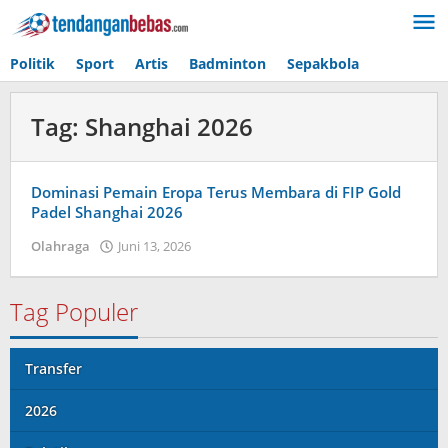
Lewati
ke
konten
Politik
Sport
Artis
Badminton
Sepakbola
Tag:
Shanghai 2026
Dominasi Pemain Eropa Terus Membara di FIP Gold
Padel Shanghai 2026
Olahraga
Juni 13, 2026
oleh
Kolbe
Lenard
Tag Populer
Transfer
2026