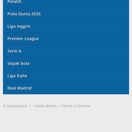
Pelatih
Piala Dunia 2026
Liga Inggris
Premier League
Serie A
Sepak bola
Liga Italia
Real Madrid
© Majalahpro
Indeks Berita
Terms of Service