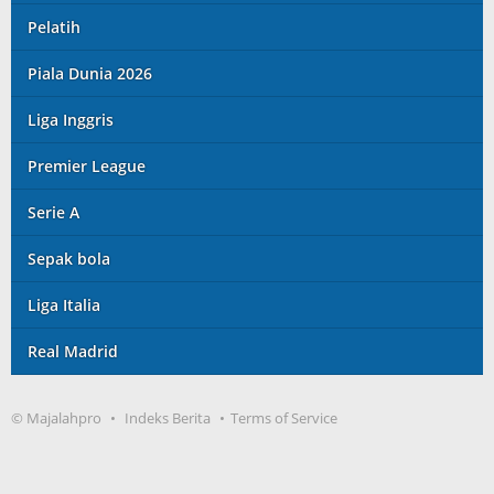
Pelatih
Piala Dunia 2026
Liga Inggris
Premier League
Serie A
Sepak bola
Liga Italia
Real Madrid
© Majalahpro
Indeks Berita
Terms of Service