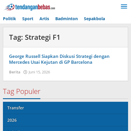
Lewati
ke
konten
Politik
Sport
Artis
Badminton
Sepakbola
Tag:
Strategi F1
George Russell Siapkan Diskusi Strategi dengan
Mercedes Usai Kejutan di GP Barcelona
Berita
Juni 15, 2026
oleh
Maldini
Nazwir
Tag Populer
Transfer
2026