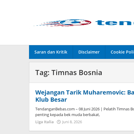
Lewati
ke
konten
Saran dan Kritik
Disclaimer
Cookie Poli
Tag:
Timnas Bosnia
Wejangan Tarik Muharemovic: Ba
Klub Besar
TendanganBebas.com – 08 Juni 2026 | Pelatih Timnas Bo
penting kepada bek muda berbakat,
Liga Italia
Juni 8, 2026
oleh
Caling
Innis