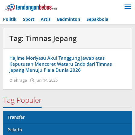
Lewati
ke
konten
Politik
Sport
Artis
Badminton
Sepakbola
Tag:
Timnas Jepang
Hajime Moriyasu Akui Tanggung Jawab atas
Keputusan Mencoret Wataru Endo dari Timnas
Jepang Menuju Piala Dunia 2026
Olahraga
Juni 14, 2026
oleh
Maldini
Nazwir
Tag Populer
Transfer
Pelatih