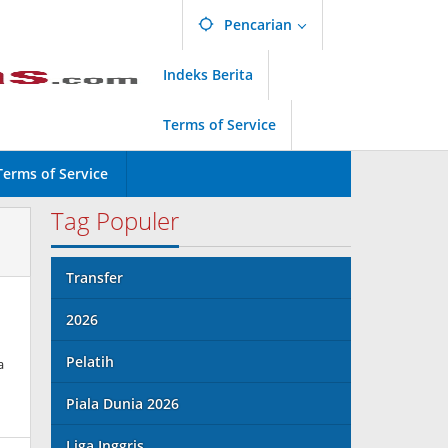
Pencarian
Indeks Berita
Terms of Service
Terms of Service
Tag Populer
Transfer
2026
Pelatih
a
Piala Dunia 2026
Liga Inggris