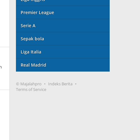
Premier League
Serie A
Sepak bola
Liga Italia
Real Madrid
h
© Majalahpro
Indeks Berita
Terms of Service