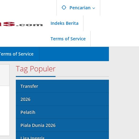
Pencarian
Indeks Berita
Terms of Service
Terms of Service
Tag Populer
Transfer
2026
Pelatih
Piala Dunia 2026
Liga Inggris