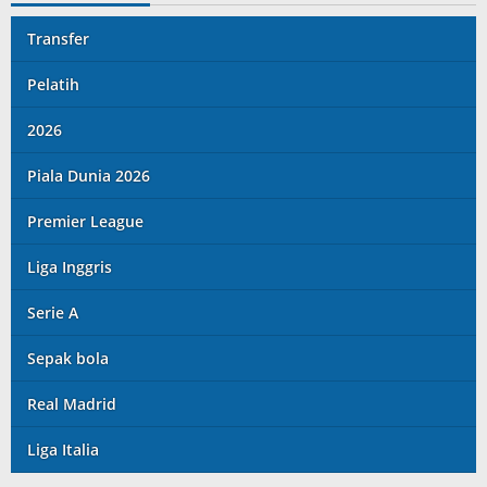
Transfer
Pelatih
2026
Piala Dunia 2026
Premier League
Liga Inggris
Serie A
Sepak bola
Real Madrid
Liga Italia