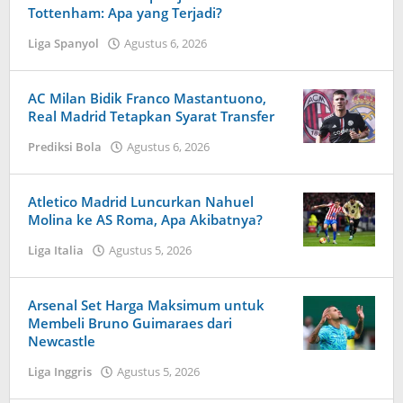
Tottenham: Apa yang Terjadi?
Liga Spanyol
Agustus 6, 2026
oleh
Tiban
Tampanatu
Tampanatu
AC Milan Bidik Franco Mastantuono,
Real Madrid Tetapkan Syarat Transfer
Prediksi Bola
Agustus 6, 2026
oleh
Maldini
Nazwir
Atletico Madrid Luncurkan Nahuel
Molina ke AS Roma, Apa Akibatnya?
Liga Italia
Agustus 5, 2026
oleh
Tiban
Tampanatu
Tampanatu
Arsenal Set Harga Maksimum untuk
Membeli Bruno Guimaraes dari
Newcastle
Liga Inggris
Agustus 5, 2026
oleh
Maldini