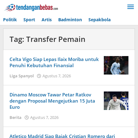
Lewati
ke
konten
Politik
Sport
Artis
Badminton
Sepakbola
Tag:
Transfer Pemain
Celta Vigo Siap Lepas Ilaix Moriba untuk
Penuhi Kebutuhan Finansial
Liga Spanyol
Agustus 7, 2026
oleh
Kolbe
Lenard
Dinamo Moscow Tawar Petar Ratkov
dengan Proposal Mengejutkan 15 Juta
Euro
Berita
Agustus 7, 2026
oleh
Maldini
Nazwir
Atletico Madrid Siap Bajak Cristian Romero dari