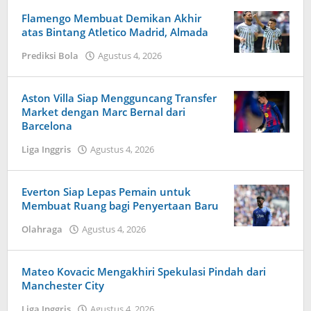
Nazwir
Flamengo Membuat Demikan Akhir
atas Bintang Atletico Madrid, Almada
Prediksi Bola
Agustus 4, 2026
oleh
Tiban
Tampanatu
Tampanatu
Aston Villa Siap Mengguncang Transfer
Market dengan Marc Bernal dari
Barcelona
Liga Inggris
Agustus 4, 2026
oleh
Maldini
Nazwir
Everton Siap Lepas Pemain untuk
Membuat Ruang bagi Penyertaan Baru
Olahraga
Agustus 4, 2026
oleh
Tiban
Tampanatu
Tampanatu
Mateo Kovacic Mengakhiri Spekulasi Pindah dari
Manchester City
Liga Inggris
Agustus 4, 2026
oleh