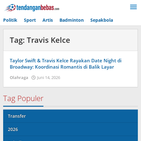
Lewati
ke
konten
Politik
Sport
Artis
Badminton
Sepakbola
Tag:
Travis Kelce
Taylor Swift & Travis Kelce Rayakan Date Night di
Broadway: Koordinasi Romantis di Balik Layar
Olahraga
Juni 14, 2026
oleh
Maldini
Nazwir
Tag Populer
Transfer
2026