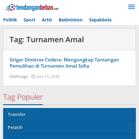
Lewati
ke
konten
Politik
Sport
Artis
Badminton
Sepakbola
Tag:
Turnamen Amal
Grigor Dimitrov Cedera: Mengungkap Tantangan
Pemulihan di Turnamen Amal Sofia
Olahraga
Juni 15, 2026
oleh
Kolbe
Lenard
Tag Populer
Transfer
Pelatih