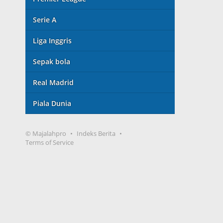
Serie A
Liga Inggris
Sepak bola
Real Madrid
Piala Dunia
© Majalahpro
Indeks Berita
Terms of Service