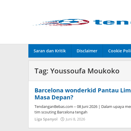
Lewati
ke
konten
Saran dan Kritik
Disclaimer
Cookie Poli
Tag:
Youssoufa Moukoko
Barcelona wonderkid Pantau Lima
Masa Depan?
TendanganBebas.com – 08 Juni 2026 | Dalam upaya me
tim scouting Barcelona tengah
Liga Spanyol
Juni 8, 2026
oleh
Maldini
Nazwir