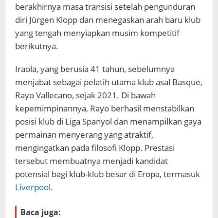
berakhirnya masa transisi setelah pengunduran
diri Jürgen Klopp dan menegaskan arah baru klub
yang tengah menyiapkan musim kompetitif
berikutnya.
Iraola, yang berusia 41 tahun, sebelumnya
menjabat sebagai pelatih utama klub asal Basque,
Rayo Vallecano, sejak 2021. Di bawah
kepemimpinannya, Rayo berhasil menstabilkan
posisi klub di Liga Spanyol dan menampilkan gaya
permainan menyerang yang atraktif,
mengingatkan pada filosofi Klopp. Prestasi
tersebut membuatnya menjadi kandidat
potensial bagi klub-klub besar di Eropa, termasuk
Liverpool
.
Baca juga: