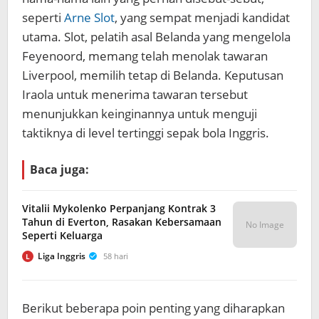
seperti
Arne Slot
, yang sempat menjadi kandidat
utama. Slot, pelatih asal Belanda yang mengelola
Feyenoord, memang telah menolak tawaran
Liverpool, memilih tetap di Belanda. Keputusan
Iraola untuk menerima tawaran tersebut
menunjukkan keinginannya untuk menguji
taktiknya di level tertinggi sepak bola Inggris.
Baca juga:
Vitalii Mykolenko Perpanjang Kontrak 3
Tahun di Everton, Rasakan Kebersamaan
No Image
Seperti Keluarga
Liga Inggris
58 hari
L
Berikut beberapa poin penting yang diharapkan