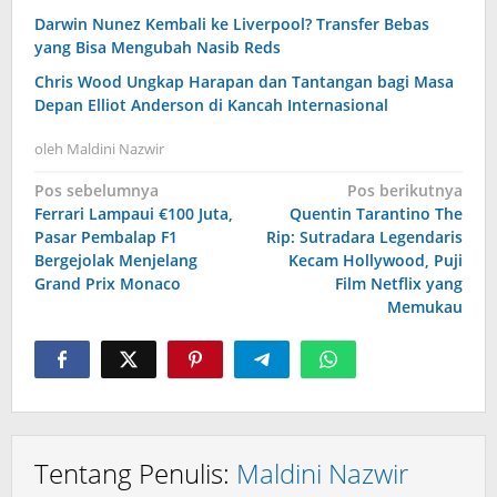
Darwin Nunez Kembali ke Liverpool? Transfer Bebas
yang Bisa Mengubah Nasib Reds
Chris Wood Ungkap Harapan dan Tantangan bagi Masa
Depan Elliot Anderson di Kancah Internasional
oleh
Maldini Nazwir
Navigasi
Pos sebelumnya
Pos berikutnya
Ferrari Lampaui €100 Juta,
Quentin Tarantino The
pos
Pasar Pembalap F1
Rip: Sutradara Legendaris
Bergejolak Menjelang
Kecam Hollywood, Puji
Grand Prix Monaco
Film Netflix yang
Memukau
Tentang Penulis:
Maldini Nazwir