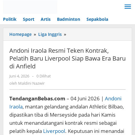
Lewati
ke
konten
Politik
Sport
Artis
Badminton
Sepakbola
Homepage
»
Liga Inggris
»
Andoni
Iraola
Resmi
Andoni Iraola Resmi Teken Kontrak,
Teken
Pelatih Baru Liverpool Siap Bawa Era Baru
Kontrak,
di Anfield
Pelatih
Baru
Juni 4, 2026
oleh
-
0 Dilihat
Liverpool
Maldini
oleh
Maldini Nazwir
Siap
Nazwir
Bawa
Era
TendanganBebas.com
– 04 Juni 2026 |
Andoni
Baru
Iraola
, mantan gelandang andalan Athletic Bilbao,
di
dipastikan tiba di Merseyside pada hari Kamis
Anfield
untuk menandatangani kontrak resmi sebagai
pelatih kepala
Liverpool
. Keputusan ini menandai