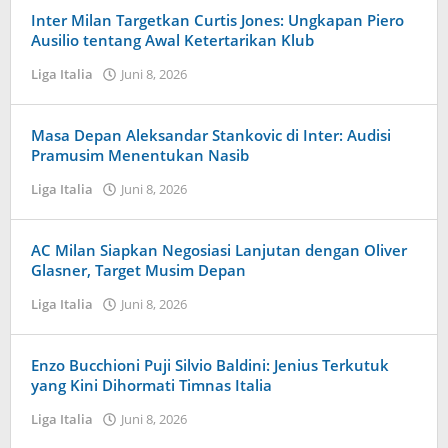
Tampanatu
Inter Milan Targetkan Curtis Jones: Ungkapan Piero
Ausilio tentang Awal Ketertarikan Klub
Liga Italia
Juni 8, 2026
oleh
Maldini
Nazwir
Masa Depan Aleksandar Stankovic di Inter: Audisi
Pramusim Menentukan Nasib
Liga Italia
Juni 8, 2026
oleh
Kolbe
Lenard
AC Milan Siapkan Negosiasi Lanjutan dengan Oliver
Glasner, Target Musim Depan
Liga Italia
Juni 8, 2026
oleh
Kolbe
Lenard
Enzo Bucchioni Puji Silvio Baldini: Jenius Terkutuk
yang Kini Dihormati Timnas Italia
Liga Italia
Juni 8, 2026
oleh
Tiban