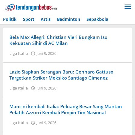
Lewati
ke
konten
Politik
Sport
Artis
Badminton
Sepakbola
Bela Max Allegri: Christian Vieri Bungkam Isu
Kekuatan Sihir di AC Milan
Liga Italia
Juni 9, 2026
oleh
Maldini
Nazwir
Lazio Siapkan Serangan Baru: Gennaro Gattuso
Targetkan Striker Meksiko Santiago Gimenez
Liga Italia
Juni 9, 2026
oleh
Maldini
Nazwir
Mancini kembali Italia: Peluang Besar Sang Mantan
Pelatih Azzurri Kembali Pimpin Tim Nasional
Liga Italia
Juni 9, 2026
oleh
Tiban
Tampanatu