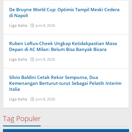
Tampanatu
Tampanatu
De Bruyne World Cup: Optimis Tampil Meski Cedera
di Napoli
Liga Italia
Juni 8, 2026
oleh
Tiban
Tampanatu
Tampanatu
Ruben Loftus-Cheek Ungkap Ketidakpastian Masa
Depan di AC Milan: Belum Bisa Banyak Bicara
Liga Italia
Juni 8, 2026
oleh
Kolbe
Lenard
Silvio Baldini Cetak Rekor Sempurna, Dua
Kemenangan Berturut-turut Sebagai Pelatih Interim
Italia
Liga Italia
Juni 8, 2026
oleh
Tiban
Tampanatu
Tampanatu
Tag Populer