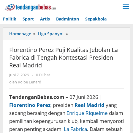
Lewati
ke
konten
Politik
Sport
Artis
Badminton
Sepakbola
Homepage
»
Liga Spanyol
»
Florentino
Perez
Puji
Florentino Perez Puji Kualitas Jebolan La
Kualitas
Fabrica di Tengah Kontestasi Presiden
Jebolan
Real Madrid
La
Fabrica
Juni 7, 2026
oleh
-
0 Dilihat
di
Kolbe
oleh
Kolbe Lenard
Tengah
Lenard
Kontestasi
Presiden
TendanganBebas.com
– 07 Juni 2026 |
Real
Florentino Perez
, presiden
Real Madrid
yang
Madrid
sedang bersaing dengan
Enrique Riquelme
dalam
pemilihan kepengurusan klub, kembali menyoroti
peran penting akademi
La Fabrica
. Dalam sebuah