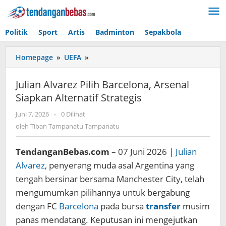
Lewati
ke
konten
Politik
Sport
Artis
Badminton
Sepakbola
Homepage
»
UEFA
»
Julian
Alvarez
Pilih
Julian Alvarez Pilih Barcelona, Arsenal
Barcelona,
Siapkan Alternatif Strategis
Arsenal
Siapkan
Juni 7, 2026
oleh
-
0 Dilihat
Alternatif
Tiban
oleh
Tiban Tampanatu Tampanatu
Strategis
Tampanatu
Tampanatu
TendanganBebas.com
– 07 Juni 2026 |
Julian
Alvarez
, penyerang muda asal Argentina yang
tengah bersinar bersama Manchester City, telah
mengumumkan pilihannya untuk bergabung
dengan FC
Barcelona
pada bursa
transfer
musim
panas mendatang. Keputusan ini mengejutkan