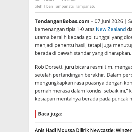
New
Tiban
oleh
Tiban Tampanatu Tampanatu
Zealand
Tampanatu
Tampanatu
TendanganBebas.com
– 07 Juni 2026 | 
kemenangan tipis 1-0 atas
New Zealand
da
utama beralih kepada gol tunggal yang dic
menjadi penentu hasil, tetapi juga menutu
berada di bawah standar yang diharapkan.
Rob Dorsett, juru bicara resmi tim, meng
setelah pertandingan berakhir. Dalam perc
mengungkapkan rasa puasnya dengan kondisi
pernah merasa dalam kondisi sebaik ini,
kesiapan mentalnya berada pada puncak m
Baca juga:
Anis Hadj Moussa Dilirik Newcastle: Winge