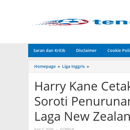
Lewati
ke
konten
Saran dan Kritik
Disclaimer
Cookie Poli
Homepage
»
Liga Inggris
»
Harry
Kane
Cetak
Harry Kane Ceta
Gol
Penyelamat,
Soroti Penurunan
Soroti
Penurunan
Performa
Laga New Zeala
Inggris
di
Laga
Juni 7, 2026
oleh
-
0 Dilihat