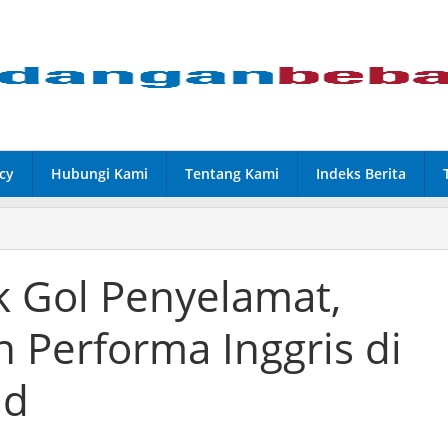
cy
Hubungi Kami
Tentang Kami
Indeks Berita
k Gol Penyelamat,
 Performa Inggris di
nd