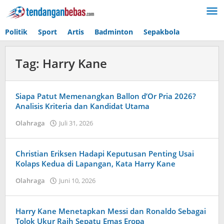
Lewati
ke
konten
Politik
Sport
Artis
Badminton
Sepakbola
Tag:
Harry Kane
Siapa Patut Memenangkan Ballon d’Or Pria 2026?
Analisis Kriteria dan Kandidat Utama
Olahraga
Juli 31, 2026
oleh
Caling
Innis
Christian Eriksen Hadapi Keputusan Penting Usai
Kolaps Kedua di Lapangan, Kata Harry Kane
Olahraga
Juni 10, 2026
oleh
Kolbe
Lenard
Harry Kane Menetapkan Messi dan Ronaldo Sebagai
Tolok Ukur Raih Sepatu Emas Eropa