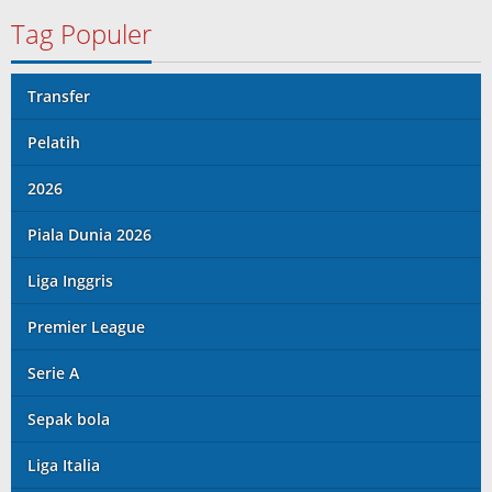
Tag Populer
Transfer
Pelatih
2026
Piala Dunia 2026
Liga Inggris
Premier League
Serie A
Sepak bola
Liga Italia