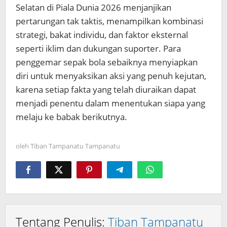
Selatan di Piala Dunia 2026 menjanjikan
pertarungan tak taktis, menampilkan kombinasi
strategi, bakat individu, dan faktor eksternal
seperti iklim dan dukungan suporter. Para
penggemar sepak bola sebaiknya menyiapkan
diri untuk menyaksikan aksi yang penuh kejutan,
karena setiap fakta yang telah diuraikan dapat
menjadi penentu dalam menentukan siapa yang
melaju ke babak berikutnya.
oleh
Tiban Tampanatu Tampanatu
Tentang Penulis:
Tiban Tampanatu