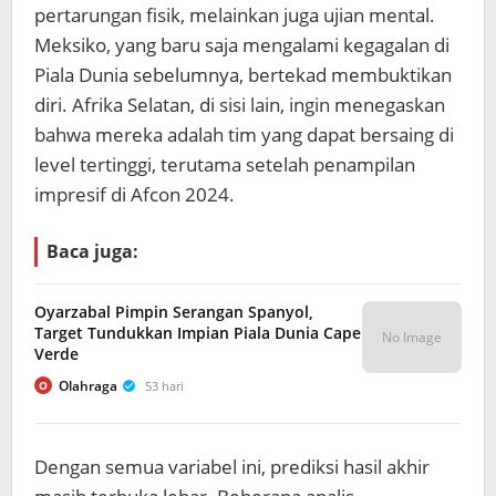
pertarungan fisik, melainkan juga ujian mental.
Meksiko, yang baru saja mengalami kegagalan di
Piala Dunia sebelumnya, bertekad membuktikan
diri. Afrika Selatan, di sisi lain, ingin menegaskan
bahwa mereka adalah tim yang dapat bersaing di
level tertinggi, terutama setelah penampilan
impresif di Afcon 2024.
Baca juga:
Oyarzabal Pimpin Serangan Spanyol,
Target Tundukkan Impian Piala Dunia Cape
No Image
Verde
Olahraga
53 hari
O
Dengan semua variabel ini, prediksi hasil akhir