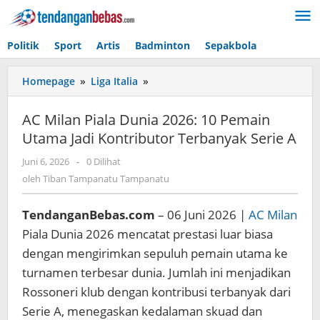
Lewati
ke
konten
Politik
Sport
Artis
Badminton
Sepakbola
Homepage
»
Liga Italia
»
AC
Milan
Piala
AC Milan Piala Dunia 2026: 10 Pemain
Dunia
Utama Jadi Kontributor Terbanyak Serie A
2026:
10
Juni 6, 2026
oleh
-
0 Dilihat
Pemain
Tiban
oleh
Tiban Tampanatu Tampanatu
Utama
Tampanatu
Jadi
Tampanatu
TendanganBebas.com
– 06 Juni 2026 |
AC Milan
Kontributor
Terbanyak
Piala Dunia 2026 mencatat prestasi luar biasa
Serie
dengan mengirimkan sepuluh pemain utama ke
A
turnamen terbesar dunia. Jumlah ini menjadikan
Rossoneri klub dengan kontribusi terbanyak dari
Serie A, menegaskan kedalaman skuad dan