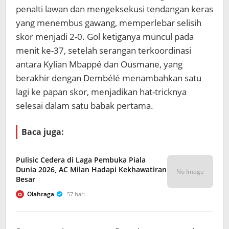
penalti lawan dan mengeksekusi tendangan keras
yang menembus gawang, memperlebar selisih
skor menjadi 2-0. Gol ketiganya muncul pada
menit ke-37, setelah serangan terkoordinasi
antara Kylian Mbappé dan Ousmane, yang
berakhir dengan Dembélé menambahkan satu
lagi ke papan skor, menjadikan hat-tricknya
selesai dalam satu babak pertama.
Baca juga:
Pulisic Cedera di Laga Pembuka Piala
Dunia 2026, AC Milan Hadapi Kekhawatiran
No Image
Besar
Olahraga
57 hari
O