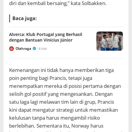
diri dan kembali bersaing,” kata Solbakken.
Baca juga:
Alverca: Klub Portugal yang Berhasil
dengan Bantuan Vinícius Júnior
Olahraga
4 hari
O
Kemenangan ini tidak hanya memberikan tiga
poin penting bagi Prancis, tetapi juga
menempatkan mereka di posisi pertama dengan
selisih gol positif yang mengesankan. Dengan
satu laga lagi melawan tim lain di grup, Prancis
kini dapat mengatur strategi untuk memastikan
kelulusan tanpa harus mengambil risiko
berlebihan. Sementara itu, Norway harus