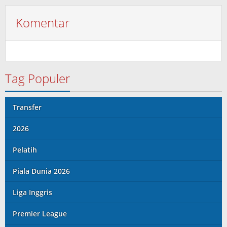
Komentar
Tag Populer
Transfer
2026
Pelatih
Piala Dunia 2026
Liga Inggris
Premier League