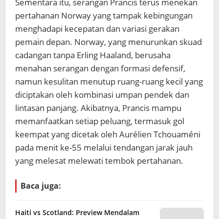
Sementara itu, serangan Prancis terus menekan
pertahanan Norway yang tampak kebingungan
menghadapi kecepatan dan variasi gerakan
pemain depan. Norway, yang menurunkan skuad
cadangan tanpa Erling Haaland, berusaha
menahan serangan dengan formasi defensif,
namun kesulitan menutup ruang-ruang kecil yang
diciptakan oleh kombinasi umpan pendek dan
lintasan panjang. Akibatnya, Prancis mampu
memanfaatkan setiap peluang, termasuk gol
keempat yang dicetak oleh Aurélien Tchouaméni
pada menit ke-55 melalui tendangan jarak jauh
yang melesat melewati tembok pertahanan.
Baca juga:
Haiti vs Scotland: Preview Mendalam