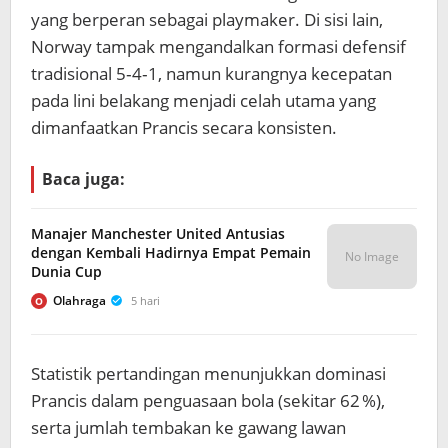
yang berperan sebagai playmaker. Di sisi lain,
Norway tampak mengandalkan formasi defensif
tradisional 5‑4‑1, namun kurangnya kecepatan
pada lini belakang menjadi celah utama yang
dimanfaatkan Prancis secara konsisten.
Baca juga:
Manajer Manchester United Antusias
dengan Kembali Hadirnya Empat Pemain
No Image
Dunia Cup
Olahraga
5 hari
O
Statistik pertandingan menunjukkan dominasi
Prancis dalam penguasaan bola (sekitar 62 %),
serta jumlah tembakan ke gawang lawan