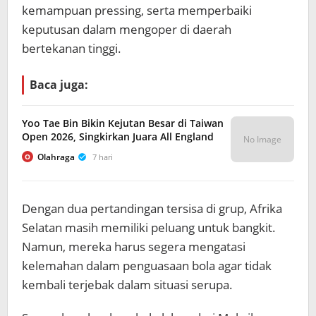
kemampuan pressing, serta memperbaiki
keputusan dalam mengoper di daerah
bertekanan tinggi.
Baca juga:
Yoo Tae Bin Bikin Kejutan Besar di Taiwan
Open 2026, Singkirkan Juara All England
No Image
Olahraga
7 hari
O
Dengan dua pertandingan tersisa di grup, Afrika
Selatan masih memiliki peluang untuk bangkit.
Namun, mereka harus segera mengatasi
kelemahan dalam penguasaan bola agar tidak
kembali terjebak dalam situasi serupa.