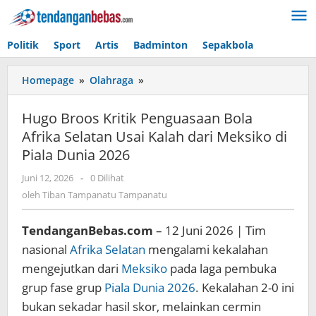
Lewati
ke
konten
Politik
Sport
Artis
Badminton
Sepakbola
Homepage
»
Olahraga
»
Hugo
Broos
Kritik
Hugo Broos Kritik Penguasaan Bola
Penguasaan
Afrika Selatan Usai Kalah dari Meksiko di
Bola
Piala Dunia 2026
Afrika
Selatan
Juni 12, 2026
oleh
-
0 Dilihat
Usai
Tiban
oleh
Tiban Tampanatu Tampanatu
Kalah
Tampanatu
dari
Tampanatu
Meksiko
TendanganBebas.com
– 12 Juni 2026 | Tim
di
nasional
Afrika Selatan
mengalami kekalahan
Piala
mengejutkan dari
Meksiko
pada laga pembuka
Dunia
grup fase grup
Piala Dunia 2026
. Kekalahan 2-0 ini
2026
bukan sekadar hasil skor, melainkan cermin