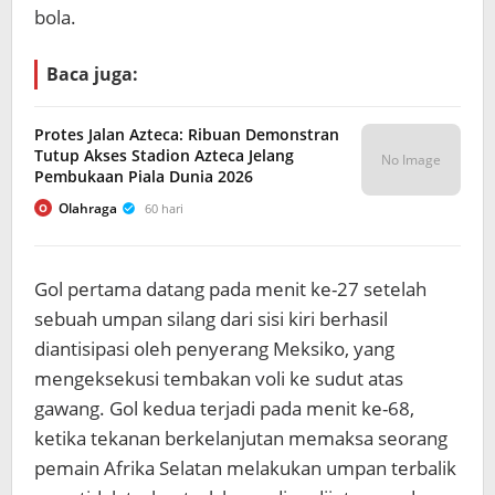
bola.
Baca juga:
Protes Jalan Azteca: Ribuan Demonstran
Tutup Akses Stadion Azteca Jelang
No Image
Pembukaan Piala Dunia 2026
Olahraga
60 hari
O
Gol pertama datang pada menit ke-27 setelah
sebuah umpan silang dari sisi kiri berhasil
diantisipasi oleh penyerang Meksiko, yang
mengeksekusi tembakan voli ke sudut atas
gawang. Gol kedua terjadi pada menit ke-68,
ketika tekanan berkelanjutan memaksa seorang
pemain Afrika Selatan melakukan umpan terbalik