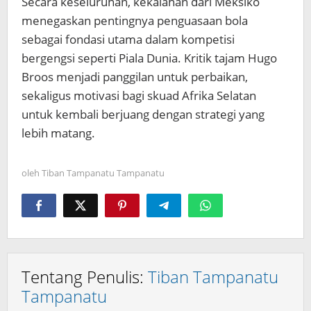
Secara keseluruhan, kekalahan dari Meksiko
menegaskan pentingnya penguasaan bola
sebagai fondasi utama dalam kompetisi
bergengsi seperti Piala Dunia. Kritik tajam Hugo
Broos menjadi panggilan untuk perbaikan,
sekaligus motivasi bagi skuad Afrika Selatan
untuk kembali berjuang dengan strategi yang
lebih matang.
oleh
Tiban Tampanatu Tampanatu
Tentang Penulis:
Tiban Tampanatu
Tampanatu