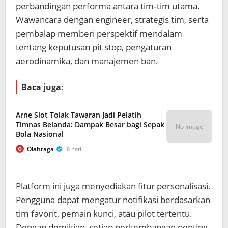
perbandingan performa antara tim‑tim utama.
Wawancara dengan engineer, strategis tim, serta
pembalap memberi perspektif mendalam
tentang keputusan pit stop, pengaturan
aerodinamika, dan manajemen ban.
Baca juga:
Arne Slot Tolak Tawaran Jadi Pelatih
Timnas Belanda: Dampak Besar bagi Sepak
No Image
Bola Nasional
Olahraga
8 hari
O
Platform ini juga menyediakan fitur personalisasi.
Pengguna dapat mengatur notifikasi berdasarkan
tim favorit, pemain kunci, atau pilot tertentu.
Dengan demikian, setiap perkembangan penting