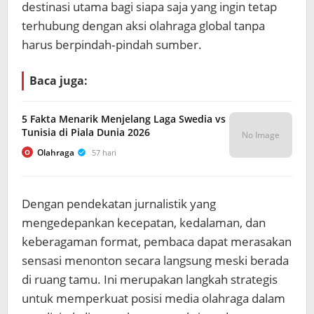
destinasi utama bagi siapa saja yang ingin tetap
terhubung dengan aksi olahraga global tanpa
harus berpindah‑pindah sumber.
Baca juga:
5 Fakta Menarik Menjelang Laga Swedia vs
Tunisia di Piala Dunia 2026
No Image
Olahraga
57 hari
O
Dengan pendekatan jurnalistik yang
mengedepankan kecepatan, kedalaman, dan
keberagaman format, pembaca dapat merasakan
sensasi menonton secara langsung meski berada
di ruang tamu. Ini merupakan langkah strategis
untuk memperkuat posisi media olahraga dalam