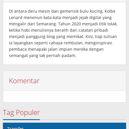
Di antara deru mesin dan gemerisik bulu kucing, Kolbe
Lenard menenun kata‑kata menjadi jejak digital yang
mengalir dari Semarang. Tahun 2020 menjadi titik tolak,
ketika hobi menulisnya beralih dari catatan pribadi
menjadi panggung blog yang memikat. Kini, tiap tulisan
ia layangkan seperti cahaya rembulan, menginspirasi
pembaca menapaki jalan impian mereka dengan
semangat yang tak pernah padam.
Komentar
Tag Populer
Transfer