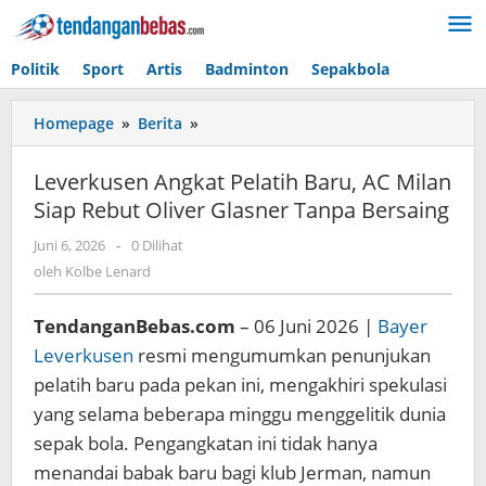
Lewati
ke
konten
Politik
Sport
Artis
Badminton
Sepakbola
Homepage
»
Berita
»
Leverkusen
Angkat
Pelatih
Leverkusen Angkat Pelatih Baru, AC Milan
Baru,
Siap Rebut Oliver Glasner Tanpa Bersaing
AC
Milan
Juni 6, 2026
oleh
-
0 Dilihat
Siap
Kolbe
oleh
Kolbe Lenard
Rebut
Lenard
Oliver
TendanganBebas.com
– 06 Juni 2026 |
Bayer
Glasner
Tanpa
Leverkusen
resmi mengumumkan penunjukan
Bersaing
pelatih baru pada pekan ini, mengakhiri spekulasi
yang selama beberapa minggu menggelitik dunia
sepak bola. Pengangkatan ini tidak hanya
menandai babak baru bagi klub Jerman, namun