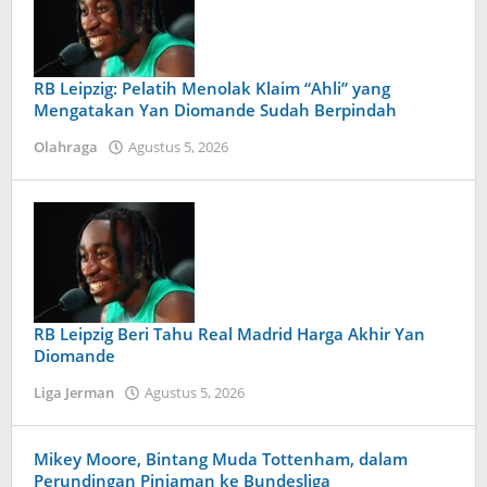
RB Leipzig: Pelatih Menolak Klaim “Ahli” yang
Mengatakan Yan Diomande Sudah Berpindah
Olahraga
Agustus 5, 2026
oleh
Caling
Innis
RB Leipzig Beri Tahu Real Madrid Harga Akhir Yan
Diomande
Liga Jerman
Agustus 5, 2026
oleh
Kolbe
Lenard
Mikey Moore, Bintang Muda Tottenham, dalam
Perundingan Pinjaman ke Bundesliga