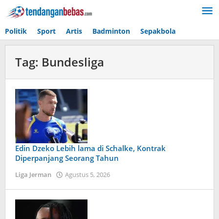
Lewati
ke
konten
Politik
Sport
Artis
Badminton
Sepakbola
Tag:
Bundesliga
Edin Dzeko Lebih lama di Schalke, Kontrak
Diperpanjang Seorang Tahun
Liga Jerman
Agustus 5, 2026
oleh
Caling
Innis