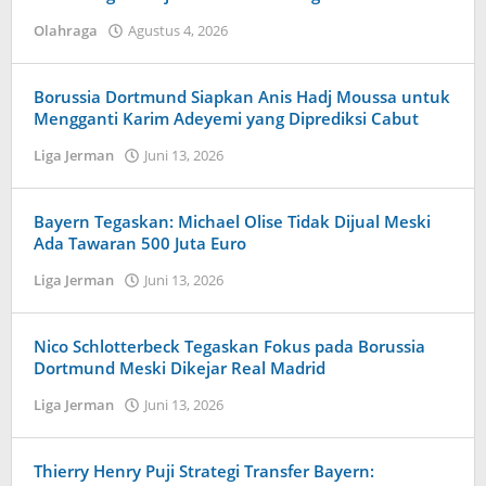
Olahraga
Agustus 4, 2026
oleh
Maldini
Nazwir
Borussia Dortmund Siapkan Anis Hadj Moussa untuk
Mengganti Karim Adeyemi yang Diprediksi Cabut
Liga Jerman
Juni 13, 2026
oleh
Caling
Innis
Bayern Tegaskan: Michael Olise Tidak Dijual Meski
Ada Tawaran 500 Juta Euro
Liga Jerman
Juni 13, 2026
oleh
Kolbe
Lenard
Nico Schlotterbeck Tegaskan Fokus pada Borussia
Dortmund Meski Dikejar Real Madrid
Liga Jerman
Juni 13, 2026
oleh
Tiban
Tampanatu
Tampanatu
Thierry Henry Puji Strategi Transfer Bayern: