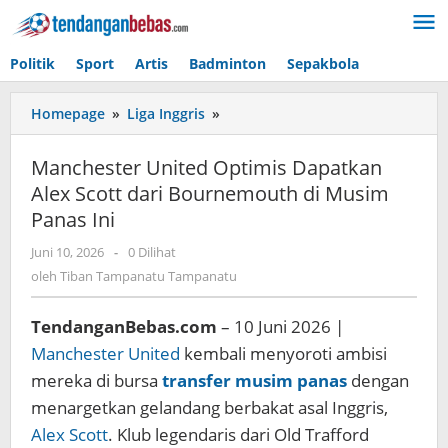
Lewati
ke
konten
Politik
Sport
Artis
Badminton
Sepakbola
Homepage
»
Liga Inggris
»
Manchester
United
Optimis
Manchester United Optimis Dapatkan
Dapatkan
Alex Scott dari Bournemouth di Musim
Alex
Panas Ini
Scott
dari
Juni 10, 2026
oleh
-
0 Dilihat
Bournemouth
Tiban
oleh
Tiban Tampanatu Tampanatu
di
Tampanatu
Musim
Tampanatu
Panas
TendanganBebas.com
– 10 Juni 2026 |
Ini
Manchester United
kembali menyoroti ambisi
mereka di bursa
transfer musim panas
dengan
menargetkan gelandang berbakat asal Inggris,
Alex Scott
. Klub legendaris dari Old Trafford