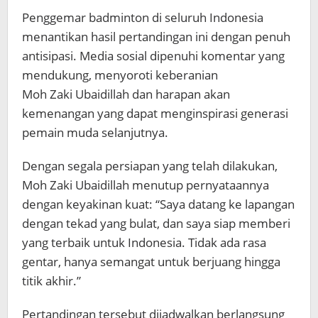
Penggemar badminton di seluruh Indonesia
menantikan hasil pertandingan ini dengan penuh
antisipasi. Media sosial dipenuhi komentar yang
mendukung, menyoroti keberanian
Moh Zaki Ubaidillah dan harapan akan
kemenangan yang dapat menginspirasi generasi
pemain muda selanjutnya.
Dengan segala persiapan yang telah dilakukan,
Moh Zaki Ubaidillah menutup pernyataannya
dengan keyakinan kuat: “Saya datang ke lapangan
dengan tekad yang bulat, dan saya siap memberi
yang terbaik untuk Indonesia. Tidak ada rasa
gentar, hanya semangat untuk berjuang hingga
titik akhir.”
Pertandingan tersebut dijadwalkan berlangsung