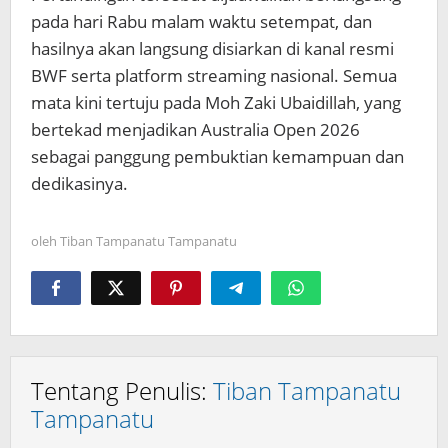
pada hari Rabu malam waktu setempat, dan
hasilnya akan langsung disiarkan di kanal resmi
BWF serta platform streaming nasional. Semua
mata kini tertuju pada Moh Zaki Ubaidillah, yang
bertekad menjadikan Australia Open 2026
sebagai panggung pembuktian kemampuan dan
dedikasinya.
oleh
Tiban Tampanatu Tampanatu
Tentang Penulis:
Tiban Tampanatu
Tampanatu