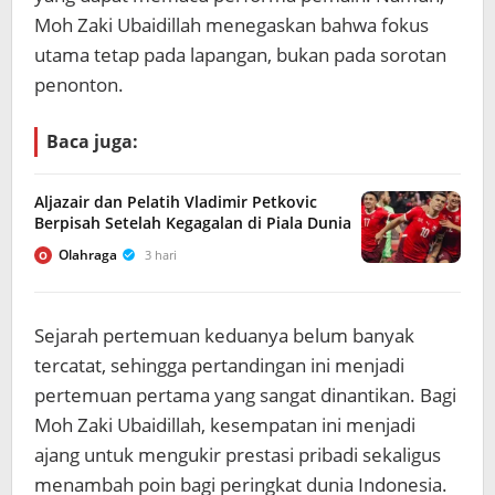
Moh Zaki Ubaidillah menegaskan bahwa fokus
utama tetap pada lapangan, bukan pada sorotan
penonton.
Baca juga:
Aljazair dan Pelatih Vladimir Petkovic
Berpisah Setelah Kegagalan di Piala Dunia
Olahraga
3 hari
O
Sejarah pertemuan keduanya belum banyak
tercatat, sehingga pertandingan ini menjadi
pertemuan pertama yang sangat dinantikan. Bagi
Moh Zaki Ubaidillah, kesempatan ini menjadi
ajang untuk mengukir prestasi pribadi sekaligus
menambah poin bagi peringkat dunia Indonesia.