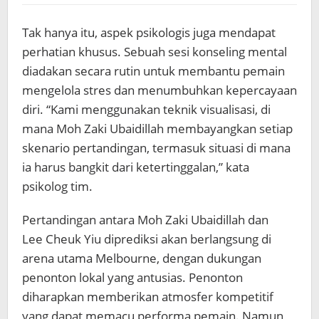
Tak hanya itu, aspek psikologis juga mendapat
perhatian khusus. Sebuah sesi konseling mental
diadakan secara rutin untuk membantu pemain
mengelola stres dan menumbuhkan kepercayaan
diri. “Kami menggunakan teknik visualisasi, di
mana Moh Zaki Ubaidillah membayangkan setiap
skenario pertandingan, termasuk situasi di mana
ia harus bangkit dari ketertinggalan,” kata
psikolog tim.
Pertandingan antara Moh Zaki Ubaidillah dan
Lee Cheuk Yiu diprediksi akan berlangsung di
arena utama Melbourne, dengan dukungan
penonton lokal yang antusias. Penonton
diharapkan memberikan atmosfer kompetitif
yang dapat memacu performa pemain. Namun,