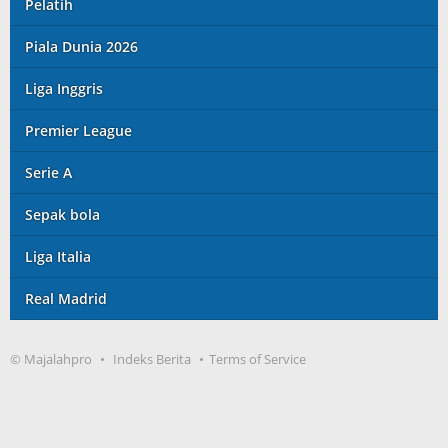
Pelatih
Piala Dunia 2026
Liga Inggris
Premier League
Serie A
Sepak bola
Liga Italia
Real Madrid
© Majalahpro
Indeks Berita
Terms of Service