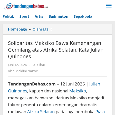
Lewati
ke
konten
Politik
Sport
Artis
Badminton
Sepakbola
Homepage
»
Olahraga
»
Solidaritas
Meksiko
Bawa
Solidaritas Meksiko Bawa Kemenangan
Kemenangan
Gemilang atas Afrika Selatan, Kata Julian
Gemilang
Quinones
atas
Afrika
Juni 12, 2026
oleh
-
0 Dilihat
Selatan,
Maldini
oleh
Maldini Nazwir
Kata
Nazwir
Julian
Quinones
TendanganBebas.com
– 12 Juni 2026 |
Julian
Quinones
, kapten tim nasional
Meksiko
,
menegaskan bahwa solidaritas Meksiko menjadi
faktor penentu dalam kemenangan dramatis
melawan
Afrika Selatan
pada laga pembuka
Piala