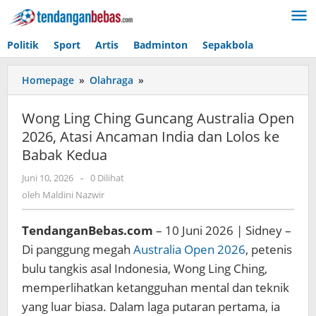
Lewati
ke
konten
Politik
Sport
Artis
Badminton
Sepakbola
Homepage
»
Olahraga
»
Wong
Ling
Ching
Wong Ling Ching Guncang Australia Open
Guncang
2026, Atasi Ancaman India dan Lolos ke
Australia
Babak Kedua
Open
2026,
Juni 10, 2026
oleh
-
0 Dilihat
Atasi
Maldini
oleh
Maldini Nazwir
Ancaman
Nazwir
India
dan
TendanganBebas.com
– 10 Juni 2026 | Sidney –
Lolos
Di panggung megah
Australia Open 2026
, petenis
ke
bulu tangkis asal Indonesia, Wong Ling Ching,
Babak
memperlihatkan ketangguhan mental dan teknik
Kedua
yang luar biasa. Dalam laga putaran pertama, ia