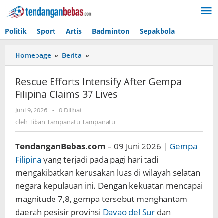
Lewati
ke
konten
Politik
Sport
Artis
Badminton
Sepakbola
Homepage
»
Berita
»
Rescue
Efforts
Intensify
Rescue Efforts Intensify After Gempa
After
Filipina Claims 37 Lives
Gempa
Filipina
Juni 9, 2026
oleh
-
0 Dilihat
Claims
Tiban
oleh
Tiban Tampanatu Tampanatu
37
Tampanatu
Lives
Tampanatu
TendanganBebas.com
– 09 Juni 2026 |
Gempa
Filipina
yang terjadi pada pagi hari tadi
mengakibatkan kerusakan luas di wilayah selatan
negara kepulauan ini. Dengan kekuatan mencapai
magnitude 7,8, gempa tersebut menghantam
daerah pesisir provinsi
Davao del Sur
dan