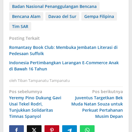
Badan Nasional Penanggulangan Bencana
Bencana Alam
Davao del Sur
Gempa Filipina
Tim SAR
Posting Terkait
Romantasy Book Club: Membuka Jembatan Literasi di
Pedesaan Suffolk
Indonesia Pertimbangkan Larangan E-Commerce Anak
di Bawah 16 Tahun
oleh
Tiban Tampanatu Tampanatu
Navigasi
Pos sebelumnya
Pos berikutnya
Yeremy Pino Dukung Gavi
Juventus Targetkan Bek
pos
Usai Tekel Rodri,
Muda Natan Souza untuk
Tunjukkan Solidaritas
Perkuat Pertahanan
Timnas Spanyol
Musim Depan