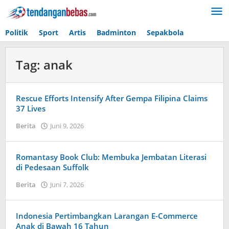
Lewati
ke
konten
Politik
Sport
Artis
Badminton
Sepakbola
Tag:
anak
Rescue Efforts Intensify After Gempa Filipina Claims
37 Lives
Berita
Juni 9, 2026
oleh
Tiban
Tampanatu
Tampanatu
Romantasy Book Club: Membuka Jembatan Literasi
di Pedesaan Suffolk
Berita
Juni 7, 2026
oleh
Caling
Innis
Indonesia Pertimbangkan Larangan E-Commerce
Anak di Bawah 16 Tahun