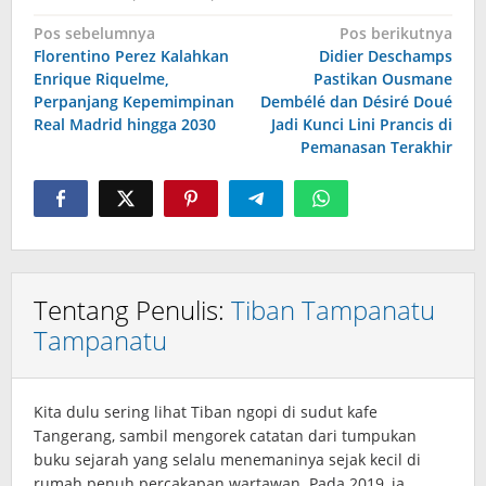
Navigasi
Pos sebelumnya
Pos berikutnya
Florentino Perez Kalahkan
Didier Deschamps
pos
Enrique Riquelme,
Pastikan Ousmane
Perpanjang Kepemimpinan
Dembélé dan Désiré Doué
Real Madrid hingga 2030
Jadi Kunci Lini Prancis di
Pemanasan Terakhir
Tentang Penulis:
Tiban Tampanatu
Tampanatu
Kita dulu sering lihat Tiban ngopi di sudut kafe
Tangerang, sambil mengorek catatan dari tumpukan
buku sejarah yang selalu menemaninya sejak kecil di
rumah penuh percakapan wartawan. Pada 2019, ia