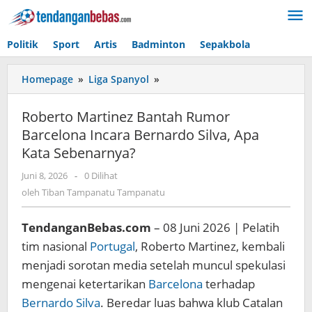
Lewati
ke
konten
Politik
Sport
Artis
Badminton
Sepakbola
Homepage
»
Liga Spanyol
»
Roberto
Martinez
Bantah
Roberto Martinez Bantah Rumor
Rumor
Barcelona Incara Bernardo Silva, Apa
Barcelona
Kata Sebenarnya?
Incara
Bernardo
Juni 8, 2026
oleh
-
0 Dilihat
Silva,
Tiban
oleh
Tiban Tampanatu Tampanatu
Apa
Tampanatu
Kata
Tampanatu
Sebenarnya?
TendanganBebas.com
– 08 Juni 2026 | Pelatih
tim nasional
Portugal
, Roberto Martinez, kembali
menjadi sorotan media setelah muncul spekulasi
mengenai ketertarikan
Barcelona
terhadap
Bernardo Silva
. Beredar luas bahwa klub Catalan