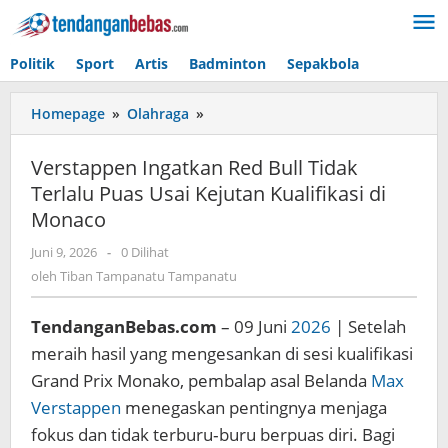
Lewati
ke
konten
Politik
Sport
Artis
Badminton
Sepakbola
Homepage
»
Olahraga
»
Verstappen
Ingatkan
Red
Verstappen Ingatkan Red Bull Tidak
Bull
Terlalu Puas Usai Kejutan Kualifikasi di
Tidak
Monaco
Terlalu
Puas
Juni 9, 2026
oleh
-
0 Dilihat
Usai
Tiban
oleh
Tiban Tampanatu Tampanatu
Kejutan
Tampanatu
Kualifikasi
Tampanatu
di
TendanganBebas.com
– 09 Juni
2026
| Setelah
Monaco
meraih hasil yang mengesankan di sesi kualifikasi
Grand Prix Monako, pembalap asal Belanda
Max
Verstappen
menegaskan pentingnya menjaga
fokus dan tidak terburu‑buru berpuas diri. Bagi