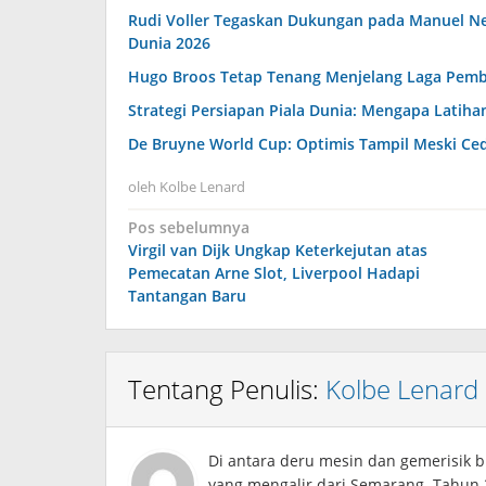
Rudi Voller Tegaskan Dukungan pada Manuel Ne
Dunia 2026
Hugo Broos Tetap Tenang Menjelang Laga Pembuk
Strategi Persiapan Piala Dunia: Mengapa Lati
De Bruyne World Cup: Optimis Tampil Meski Ced
oleh
Kolbe Lenard
Navigasi
Pos sebelumnya
Virgil van Dijk Ungkap Keterkejutan atas
pos
Pemecatan Arne Slot, Liverpool Hadapi
Tantangan Baru
Tentang Penulis:
Kolbe Lenard
Di antara deru mesin dan gemerisik b
yang mengalir dari Semarang. Tahun 20