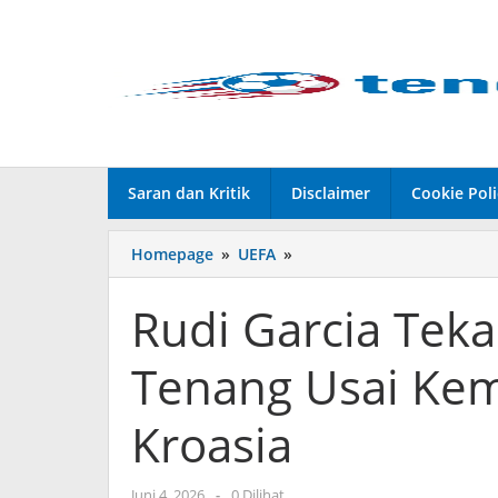
Lewati
ke
konten
Saran dan Kritik
Disclaimer
Cookie Poli
Homepage
»
UEFA
»
Rudi
Garcia
Tekankan
Rudi Garcia Teka
Belgia
Tetap
Tenang Usai Kem
Tenang
Usai
Kemenangan
Kroasia
2-
0
atas
Juni 4, 2026
oleh
-
0 Dilihat