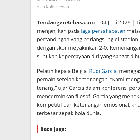
Kroasia
Kolbe
oleh
Kolbe Lenard
Lenard
TendanganBebas.com
– 04 Juni 2026 | 
menjanjikan pada
laga persahabatan
mela
pertandingan yang berlangsung di stadion i
dengan skor meyakinkan 2-0. Kemenangan i
suntikan kepercayaan diri yang sangat d
Pelatih kepala Belgia,
Rudi Garcia
, menega
pemain setelah kemenangan. “Kami mengha
tenang,” ujar Garcia dalam konferensi per
mencerminkan filosofi Garcia yang mene
kompetitif dan ketenangan emosional, kh
terbesar sepak bola dunia.
Baca juga: