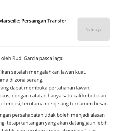
Marseille: Persaingan Transfer
No Image
oleh Rudi Garcia pasca laga:
fikan setelah mengalahkan lawan kuat.
ma di zona serang.
 yang dapat membuka pertahanan lawan.
okus, dengan catatan hanya satu kali kebobolan.
ol emosi, terutama menjelang turnamen besar.
ngan persahabatan tidak boleh menjadi alasan
g, tetapi tantangan yang akan datang jauh lebih
, taktik, dan terutama mental pemain,” ujar