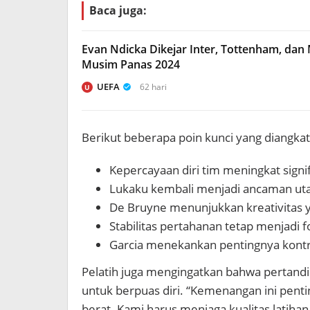
Baca juga:
Evan Ndicka Dikejar Inter, Tottenham, dan 
Musim Panas 2024
UEFA
62 hari
U
Berikut beberapa poin kunci yang diangkat 
Kepercayaan diri tim meningkat signi
Lukaku kembali menjadi ancaman uta
De Bruyne menunjukkan kreativitas
Stabilitas pertahanan tetap menjadi f
Garcia menekankan pentingnya kontr
Pelatih juga mengingatkan bahwa pertandi
untuk berpuas diri. “Kemenangan ini pentin
berat. Kami harus menjaga kualitas latihan