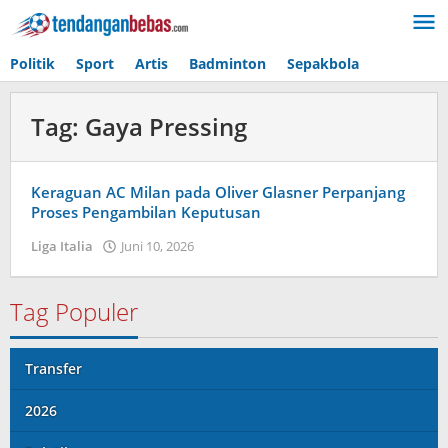
Lewati
ke
konten
Politik
Sport
Artis
Badminton
Sepakbola
Tag:
Gaya Pressing
Keraguan AC Milan pada Oliver Glasner Perpanjang
Proses Pengambilan Keputusan
Liga Italia
Juni 10, 2026
oleh
Kolbe
Lenard
Tag Populer
Transfer
2026