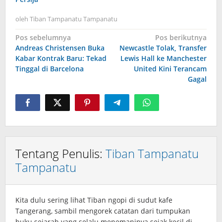
oleh
Tiban Tampanatu Tampanatu
Navigasi
Pos sebelumnya
Pos berikutnya
Andreas Christensen Buka
Newcastle Tolak, Transfer
pos
Kabar Kontrak Baru: Tekad
Lewis Hall ke Manchester
Tinggal di Barcelona
United Kini Terancam
Gagal
Tentang Penulis:
Tiban Tampanatu
Tampanatu
Kita dulu sering lihat Tiban ngopi di sudut kafe
Tangerang, sambil mengorek catatan dari tumpukan
buku sejarah yang selalu menemaninya sejak kecil di