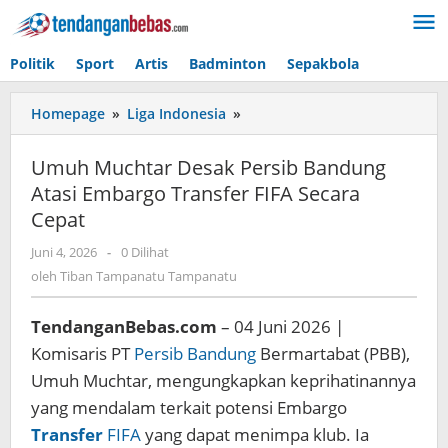
Lewati
ke
konten
Politik
Sport
Artis
Badminton
Sepakbola
Homepage
»
Liga Indonesia
»
Umuh
Muchtar
Desak
Umuh Muchtar Desak Persib Bandung
Persib
Atasi Embargo Transfer FIFA Secara
Bandung
Cepat
Atasi
Embargo
Juni 4, 2026
oleh
-
0 Dilihat
Transfer
Tiban
oleh
Tiban Tampanatu Tampanatu
FIFA
Tampanatu
Secara
Tampanatu
Cepat
TendanganBebas.com
– 04 Juni 2026 |
Komisaris PT
Persib Bandung
Bermartabat (PBB),
Umuh Muchtar, mengungkapkan keprihatinannya
yang mendalam terkait potensi Embargo
Transfer
FIFA
yang dapat menimpa klub. Ia