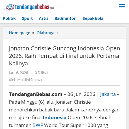
Lewati
ke
konten
Politik
Sport
Artis
Badminton
Sepakbola
Homepage
»
Olahraga
»
Jonatan
Christie
Guncang
Jonatan Christie Guncang Indonesia Open
Indonesia
2026, Raih Tempat di Final untuk Pertama
Open
Kalinya
2026,
Raih
Juni 6, 2026
oleh
-
0 Dilihat
Tempat
Maldini
oleh
Maldini Nazwir
di
Nazwir
Final
untuk
TendanganBebas.com
– 06 Juni 2026 |
Jakarta
–
Pertama
Pada Minggu (6) lalu, Jonatan Christie
Kalinya
menorehkan babak baru dalam kariernya dengan
melaju ke final
Indonesia
Open 2026, sebuah
turnamen
BWF
World Tour Super 1000 yang