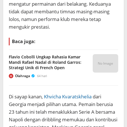
mengatur permainan dari belakang. Keduanya
tidak dapat membantu timnas masing-masing
lolos, namun performa klub mereka tetap
mengukir prestasi.
Baca juga:
Flavio Cobolli Ungkap Rahasia Kamar
Mandi Rafael Nadal di Roland Garros:
No Image
Strategi Unik di French Open
Olahraga
64 hari
O
Di sayap kanan,
Khvicha Kvaratskhelia
dari
Georgia menjadi pilihan utama. Pemain berusia
23 tahun ini telah menaklukkan Serie A bersama
Napoli dengan dribbling memukau dan kontribusi