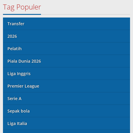
Tag Populer
Transfer
2026
Pelatih
Piala Dunia 2026
Liga Inggris
Premier League
Serie A
Sepak bola
Liga Italia