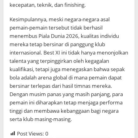
kecepatan, teknik, dan finishing.
Kesimpulannya, meski negara-negara asal
pemain-pemain tersebut tidak berhasil
menembus Piala Dunia 2026, kualitas individu
mereka tetap bersinar di panggung klub
internasional. Best XI ini tidak hanya menonjolkan
talenta yang terpinggirkan oleh kegagalan
kualifikasi, tetapi juga menegaskan bahwa sepak
bola adalah arena global di mana pemain dapat
bersinar terlepas dari hasil timnas mereka.
Dengan musim panas yang masih panjang, para
pemain ini diharapkan tetap menjaga performa
tinggi dan membawa kebanggaan bagi negara
serta klub masing-masing.
Post Views:
0