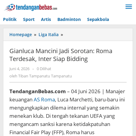
Lewati
ke
konten
Politik
Sport
Artis
Badminton
Sepakbola
Homepage
»
Liga Italia
»
Gianluca
Mancini
Jadi
Gianluca Mancini Jadi Sorotan: Roma
Sorotan:
Terdesak, Inter Siap Bidding
Roma
Terdesak,
Juni 4, 2026
oleh
-
0 Dilihat
Inter
Tiban
oleh
Tiban Tampanatu Tampanatu
Siap
Tampanatu
Bidding
Tampanatu
TendanganBebas.com
– 04 Juni 2026 | Manajer
keuangan
AS Roma
, Luca Marchetti, baru-baru ini
mengungkapkan dilema internal yang semakin
menekan klub. Di tengah tekanan UEFA yang
mengancam sanksi karena ketidakpatuhan
Financial Fair Play (FFP), Roma harus